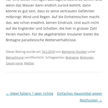
wenn das Wasser dann endlich zurück kommt, dann
könnte es gut sein, dass es seine vertrauten Gefährten
mitbringt: Wind und Regen. Auf die Einheimischen macht
das, wie schon erwähnt, keinen Eindruck. Und auch nicht
auf die Engländer und Schotten, die hier in grosser Zahl
Ferien machen. Für die abgehärteten Insulaner bietet die
Bretagne paradiesische Wetterverhältnisse.
Dieser Beitrag wurde am
18.2.2018
von
Benjamin Stocker
unter
Betrachtung
veröffentlicht. Schlagwörter:
Bretagne
,
Bretonen
,
Savoir-vivre
,
Wetter
.
Beitragsnavigation
←
Vögel füttern ? aber richtig
Einfaches Hausmittel gegen
Reizhusten
→