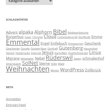
SCHLAGWÖRTER
Bibel
alpaka
Alphorn
Advent
Bildbearbeitung
Cloud
Bürgerbus
Emme
Casio
Chrome
Commodore 64
Dorflinde
Emmental
Engel
Entlebuch
Geschenk
Entspannen
Gutenberg
Geschenke
Google
Google Now
Gotthelf
Hausmittel
Jesus
Linux
Herbst
Holzbrücke
Internet
Kartoffeln
Kopfschmerzen
Rüderswil
Migräne
Nebel
schmalenhof
Mittelalter
Sagen
SolNet
Sterne
Smartwatch
Stille
Wald
Weihnachten
WordPress
Zollbrück
Winter
META
Anmelden
Eintrags-Feed