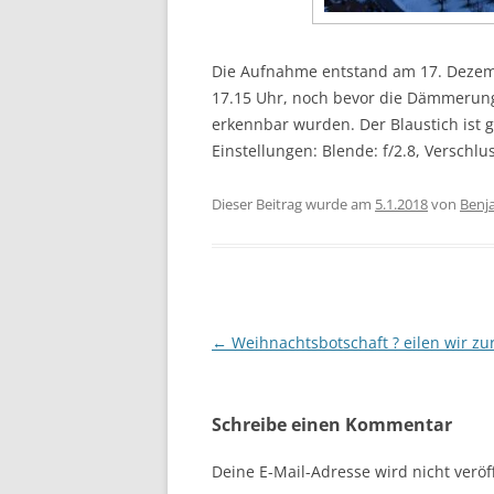
Die Aufnahme entstand am 17. Dezem
17.15 Uhr, noch bevor die Dämmerung 
erkennbar wurden. Der Blaustich ist
Einstellungen: Blende: f/2.8, Verschlu
Dieser Beitrag wurde am
5.1.2018
von
Benj
Beitragsnavigation
←
Weihnachtsbotschaft ? eilen wir zu
Schreibe einen Kommentar
Deine E-Mail-Adresse wird nicht veröff