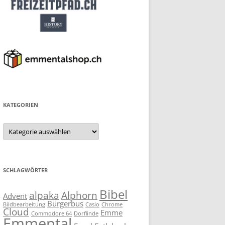
KATEGORIEN
Kategorien
SCHLAGWÖRTER
Bibel
alpaka
Alphorn
Advent
Bürgerbus
Bildbearbeitung
Casio
Chrome
Cloud
Emme
Commodore 64
Dorflinde
Emmental