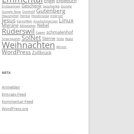
Engel
Entlebuch
Geschenk
Entspannen
Geschenke
Google
Gutenberg
Google Now
Gotthelf
Hausmittel
Herbst
Holzbrücke
Internet
Jesus
Linux
Kartoffeln
Kopfschmerzen
Migräne
Nebel
Mittelalter
Rüderswil
schmalenhof
Sagen
SolNet
Sterne
Smartwatch
Stille
Wald
Weihnachten
Winter
WordPress
Zollbrück
META
Anmelden
Eintrags-Feed
Kommentar-Feed
WordPress.org