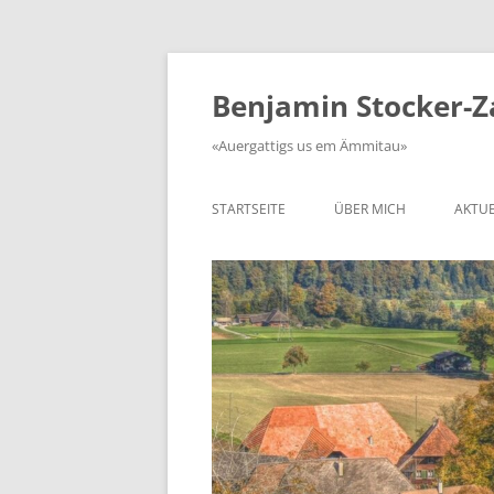
Zum
Inhalt
springen
Benjamin Stocker-
«Auergattigs us em Ämmitau»
STARTSEITE
ÜBER MICH
AKTUE