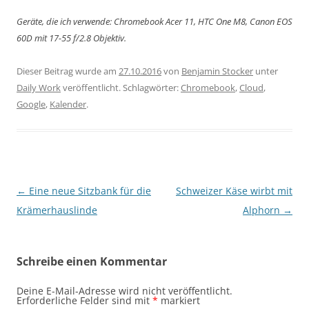
Geräte, die ich verwende: Chromebook Acer 11, HTC One M8, Canon EOS
60D mit 17-55 f/2.8 Objektiv.
Dieser Beitrag wurde am
27.10.2016
von
Benjamin Stocker
unter
Daily Work
veröffentlicht. Schlagwörter:
Chromebook
,
Cloud
,
Google
,
Kalender
.
Beitragsnavigation
←
Eine neue Sitzbank für die
Schweizer Käse wirbt mit
Krämerhauslinde
Alphorn
→
Schreibe einen Kommentar
Deine E-Mail-Adresse wird nicht veröffentlicht.
Erforderliche Felder sind mit
*
markiert