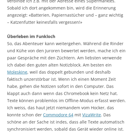
verbinde ich z.B. mit der Adresse eines Supermarktes.
Sobald ich dort angekommen bin, wird die Erinnerung
angezeigt: «Batterien, Papiernastücher und – ganz wichtig
– Katzenfutter keinesfalls vergessen!»
Überleben im Funkloch
So, das Abenteuer kann weitergehen. Während die Rinder
und Kühe von den Juroren bewertet werden, mache ich ein
paar Gespräche mit den Züchtern. Am liebsten verwende
ich dabei den guten alten Notizblock. Am besten ein
Moleskine
, weil das doppelt gebunden und deshalb
faktisch unzerstörbar ist. Wenn ich einen Moment Zeit
habe, gehen die Notizen sofort in den Computer. Das
klappt auch dann wenn das Chromebook kein Netz hat.
Texte können problemlos im Offline-Modus erfasst werden.
Ich weiss, das haut jetzt niemandem vom Hocker, das
konnte schon der
Commodore 64
mit
VizaWrite
. Das
schöne an der Sache ist indes, dass alle Texte automatisch
synchronisiert werden, sobald das Gerät wieder online ist.