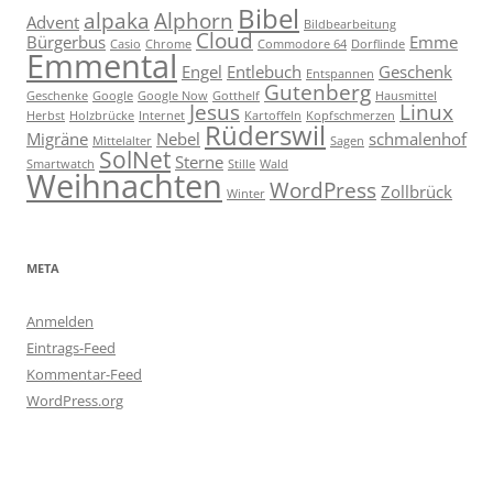
Bibel
alpaka
Alphorn
Advent
Bildbearbeitung
Cloud
Bürgerbus
Emme
Casio
Chrome
Commodore 64
Dorflinde
Emmental
Engel
Entlebuch
Geschenk
Entspannen
Gutenberg
Geschenke
Google
Google Now
Gotthelf
Hausmittel
Jesus
Linux
Herbst
Holzbrücke
Internet
Kartoffeln
Kopfschmerzen
Rüderswil
Migräne
Nebel
schmalenhof
Mittelalter
Sagen
SolNet
Sterne
Smartwatch
Stille
Wald
Weihnachten
WordPress
Zollbrück
Winter
META
Anmelden
Eintrags-Feed
Kommentar-Feed
WordPress.org