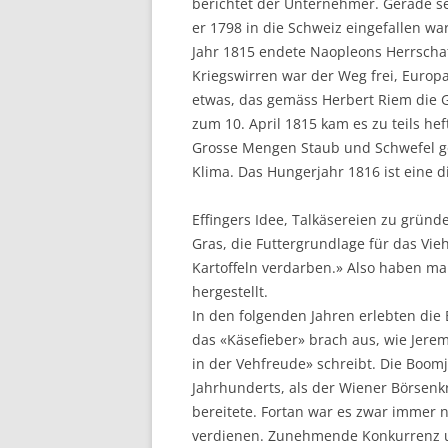
berichtet der Unternehmer. Gerade 
er 1798 in die Schweiz eingefallen w
Jahr 1815 endete Naopleons Herrschaf
Kriegswirren war der Weg frei, Euro
etwas, das gemäss Herbert Riem die 
zum 10. April 1815 kam es zu teils h
Grosse Mengen Staub und Schwefel ge
Klima. Das Hungerjahr 1816 ist eine d
Effingers Idee, Talkäsereien zu grün
Gras, die Futtergrundlage für das Vi
Kartoffeln verdarben.» Also haben m
hergestellt.
In den folgenden Jahren erlebten die
das «Käsefieber» brach aus, wie Jerem
in der Vehfreude» schreibt. Die Boomj
Jahrhunderts, als der Wiener Börsenk
bereitete. Fortan war es zwar immer 
verdienen. Zunehmende Konkurrenz u