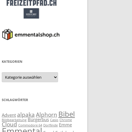
KATEGORIEN
Kategorien
SCHLAGWÖRTER
Bibel
alpaka
Alphorn
Advent
Bürgerbus
Bildbearbeitung
Casio
Chrome
Cloud
Emme
Commodore 64
Dorflinde
Emmental