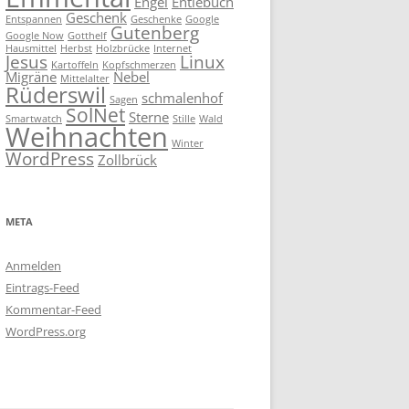
Engel
Entlebuch
Geschenk
Entspannen
Geschenke
Google
Gutenberg
Google Now
Gotthelf
Hausmittel
Herbst
Holzbrücke
Internet
Jesus
Linux
Kartoffeln
Kopfschmerzen
Migräne
Nebel
Mittelalter
Rüderswil
schmalenhof
Sagen
SolNet
Sterne
Smartwatch
Stille
Wald
Weihnachten
Winter
WordPress
Zollbrück
META
Anmelden
Eintrags-Feed
Kommentar-Feed
WordPress.org