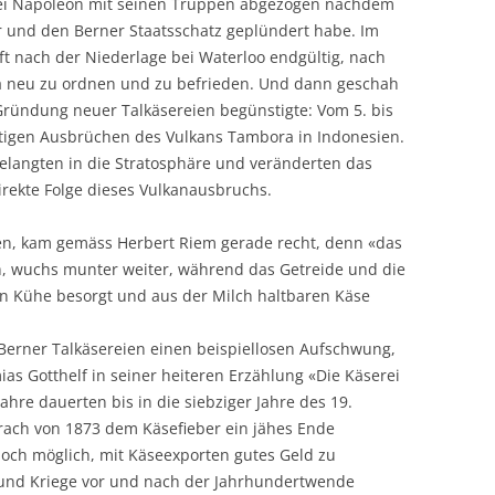
sei Napoleon mit seinen Truppen abgezogen nachdem
ar und den Berner Staatsschatz geplündert habe. Im
t nach der Niederlage bei Waterloo endgültig, nach
pa neu zu ordnen und zu befrieden. Und dann geschah
Gründung neuer Talkäsereien begünstigte: Vom 5. bis
eftigen Ausbrüchen des Vulkans Tambora in Indonesien.
langten in die Stratosphäre und veränderten das
irekte Folge dieses Vulkanausbruchs.
den, kam gemäss Herbert Riem gerade recht, denn «das
eh, wuchs munter weiter, während das Getreide und die
an Kühe besorgt und aus der Milch haltbaren Käse
 Berner Talkäsereien einen beispiellosen Aufschwung,
ias Gotthelf in seiner heiteren Erzählung «Die Käserei
ahre dauerten bis in die siebziger Jahre des 19.
rach von 1873 dem Käsefieber ein jähes Ende
noch möglich, mit Käseexporten gutes Geld zu
nd Kriege vor und nach der Jahrhundertwende