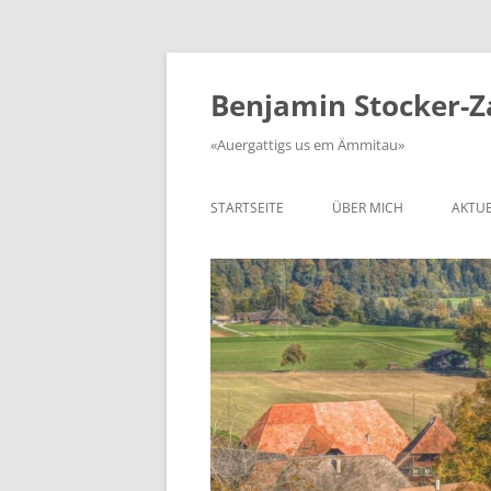
Zum
Inhalt
springen
Benjamin Stocker-
«Auergattigs us em Ämmitau»
STARTSEITE
ÜBER MICH
AKTUE