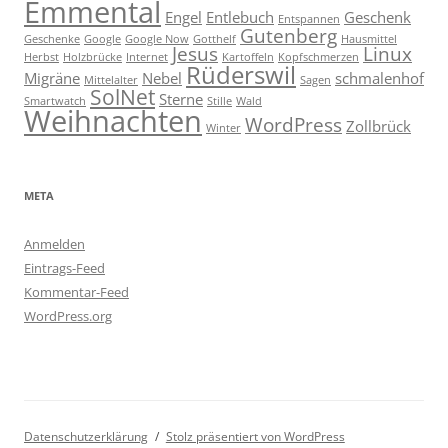
Emmental
Engel
Entlebuch
Geschenk
Entspannen
Gutenberg
Geschenke
Google
Google Now
Gotthelf
Hausmittel
Jesus
Linux
Herbst
Holzbrücke
Internet
Kartoffeln
Kopfschmerzen
Rüderswil
Migräne
Nebel
schmalenhof
Mittelalter
Sagen
SolNet
Sterne
Smartwatch
Stille
Wald
Weihnachten
WordPress
Zollbrück
Winter
META
Anmelden
Eintrags-Feed
Kommentar-Feed
WordPress.org
Datenschutzerklärung
Stolz präsentiert von WordPress