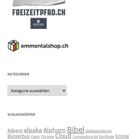
KATEGORIEN
Kategorien
SCHLAGWÖRTER
Bibel
alpaka
Alphorn
Advent
Bildbearbeitung
Cloud
Bürgerbus
Emme
Casio
Chrome
Commodore 64
Dorflinde