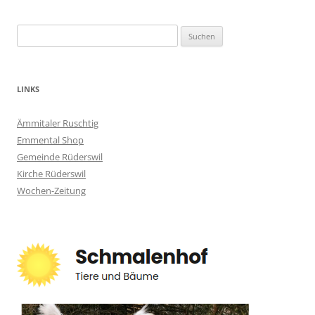
Suchen
nach:
LINKS
Ämmitaler Ruschtig
Emmental Shop
Gemeinde Rüderswil
Kirche Rüderswil
Wochen-Zeitung