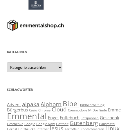
KATEGORIEN
Kategorien
SCHLAGWÖRTER
Bibel
alpaka
Alphorn
Advent
Bildbearbeitung
Cloud
Bürgerbus
Emme
Casio
Chrome
Commodore 64
Dorflinde
Emmental
Engel
Entlebuch
Geschenk
Entspannen
Gutenberg
Geschenke
Google
Google Now
Gotthelf
Hausmittel
Jesus
Linux
Herbst
Holzbrücke
Internet
Kartoffeln
Kopfschmerzen