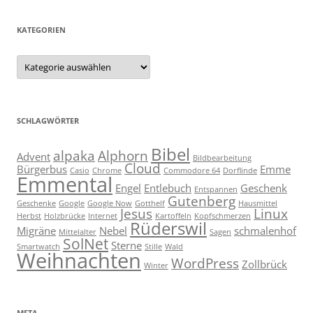
KATEGORIEN
Kategorien
SCHLAGWÖRTER
Bibel
alpaka
Alphorn
Advent
Bildbearbeitung
Cloud
Bürgerbus
Emme
Casio
Chrome
Commodore 64
Dorflinde
Emmental
Engel
Entlebuch
Geschenk
Entspannen
Gutenberg
Geschenke
Google
Google Now
Gotthelf
Hausmittel
Jesus
Linux
Herbst
Holzbrücke
Internet
Kartoffeln
Kopfschmerzen
Rüderswil
Migräne
Nebel
schmalenhof
Mittelalter
Sagen
SolNet
Sterne
Smartwatch
Stille
Wald
Weihnachten
WordPress
Zollbrück
Winter
META