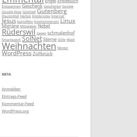
Engel
Entlebuch
Geschenk
Entspannen
Geschenke
Google
Gutenberg
Google Now
Gotthelf
Hausmittel
Herbst
Holzbrücke
Internet
Jesus
Linux
Kartoffeln
Kopfschmerzen
Migräne
Nebel
Mittelalter
Rüderswil
schmalenhof
Sagen
SolNet
Sterne
Smartwatch
Stille
Wald
Weihnachten
Winter
WordPress
Zollbrück
META
Anmelden
Eintrags-Feed
Kommentar-Feed
WordPress.org