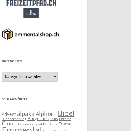
KATEGORIEN
Kategorien
SCHLAGWÖRTER
Bibel
alpaka
Alphorn
Advent
Bürgerbus
Bildbearbeitung
Casio
Chrome
Cloud
Emme
Commodore 64
Dorflinde
Emmental