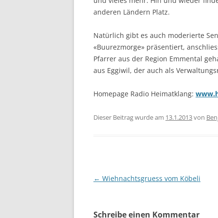
und vieles mehr. Hin und wieder fi
anderen Ländern Platz.
Natürlich gibt es auch moderierte 
«Buurezmorge» präsentiert, anschlies
Pfarrer aus der Region Emmental geha
aus Eggiwil, der auch als Verwaltung
Homepage Radio Heimatklang:
www.h
Dieser Beitrag wurde am
13.1.2013
von
Ben
Beitragsnavigation
←
Wiehnachtsgruess vom Köbeli
Schreibe einen Kommentar