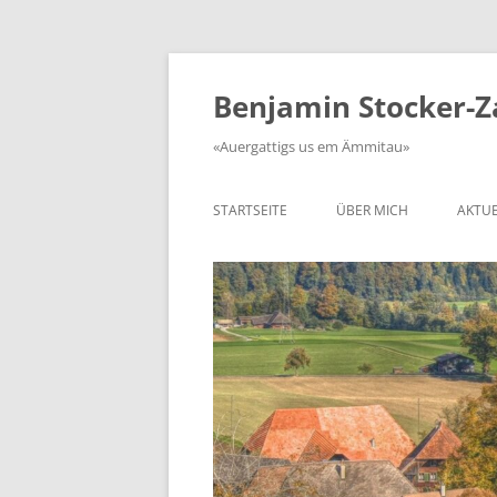
Zum
Inhalt
springen
Benjamin Stocker-
«Auergattigs us em Ämmitau»
STARTSEITE
ÜBER MICH
AKTUE