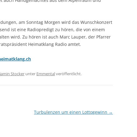
ndet auch Handgemachtes aus dem Alpenraum und
Sendungen, am Sonntag Morgen wird das Wunschkonzert
send ist eine Radiopredigt zu hören, die von einem
lten wird. Zu hören ist auch Marc Lauper, der Pfarrer
sratspräsident Heimatklang Radio amtet.
eimatklang.ch
jamin Stocker
unter
Emmental
veröffentlicht.
Turbulenzen um einen Lottogewinn
→