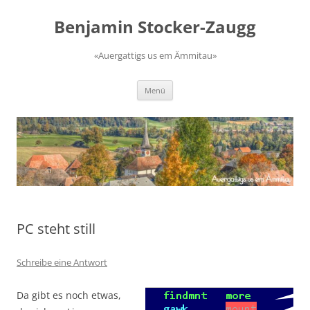
Zum
Inhalt
Benjamin Stocker-Zaugg
springen
«Auergattigs us em Ämmitau»
Menü
PC steht still
Schreibe eine Antwort
Da gibt es noch etwas,