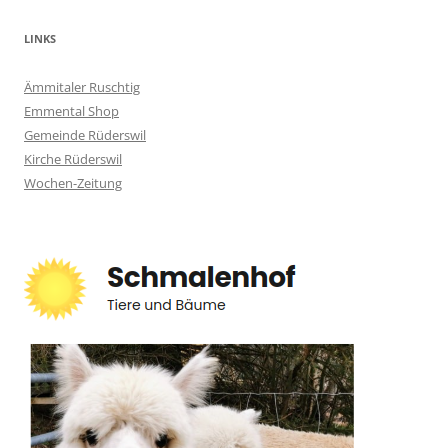
LINKS
Ämmitaler Ruschtig
Emmental Shop
Gemeinde Rüderswil
Kirche Rüderswil
Wochen-Zeitung