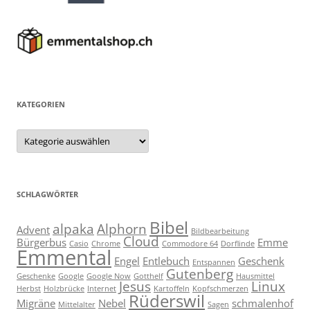
KATEGORIEN
Kategorien
SCHLAGWÖRTER
Bibel
alpaka
Alphorn
Advent
Bildbearbeitung
Cloud
Bürgerbus
Emme
Casio
Chrome
Commodore 64
Dorflinde
Emmental
Engel
Entlebuch
Geschenk
Entspannen
Gutenberg
Geschenke
Google
Google Now
Gotthelf
Hausmittel
Jesus
Linux
Herbst
Holzbrücke
Internet
Kartoffeln
Kopfschmerzen
Rüderswil
Migräne
Nebel
schmalenhof
Mittelalter
Sagen