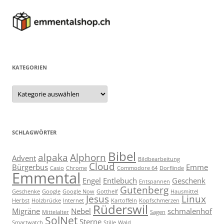
KATEGORIEN
Kategorien
SCHLAGWÖRTER
Bibel
alpaka
Alphorn
Advent
Bildbearbeitung
Cloud
Bürgerbus
Emme
Casio
Chrome
Commodore 64
Dorflinde
Emmental
Engel
Entlebuch
Geschenk
Entspannen
Gutenberg
Geschenke
Google
Google Now
Gotthelf
Hausmittel
Jesus
Linux
Herbst
Holzbrücke
Internet
Kartoffeln
Kopfschmerzen
Rüderswil
Migräne
Nebel
schmalenhof
Mittelalter
Sagen
SolNet
Sterne
Smartwatch
Stille
Wald