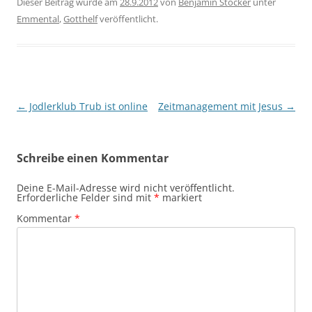
Dieser Beitrag wurde am
28.9.2012
von
Benjamin Stocker
unter
Emmental
,
Gotthelf
veröffentlicht.
Beitragsnavigation
←
Jodlerklub Trub ist online
Zeitmanagement mit Jesus
→
Schreibe einen Kommentar
Deine E-Mail-Adresse wird nicht veröffentlicht.
Erforderliche Felder sind mit
*
markiert
Kommentar
*