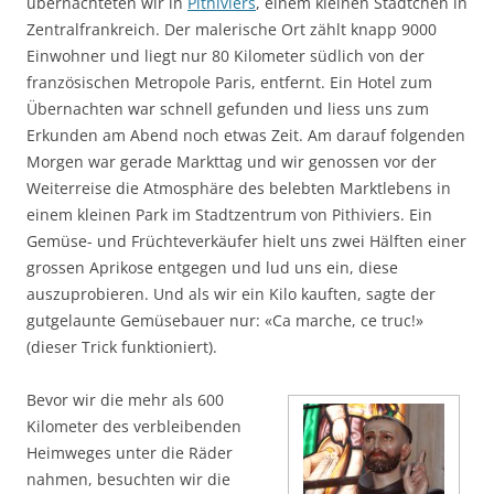
übernachteten wir in
Pithiviers
, einem kleinen Städtchen in
Zentralfrankreich. Der malerische Ort zählt knapp 9000
Einwohner und liegt nur 80 Kilometer südlich von der
französischen Metropole Paris, entfernt. Ein Hotel zum
Übernachten war schnell gefunden und liess uns zum
Erkunden am Abend noch etwas Zeit. Am darauf folgenden
Morgen war gerade Markttag und wir genossen vor der
Weiterreise die Atmosphäre des belebten Marktlebens in
einem kleinen Park im Stadtzentrum von Pithiviers. Ein
Gemüse- und Früchteverkäufer hielt uns zwei Hälften einer
grossen Aprikose entgegen und lud uns ein, diese
auszuprobieren. Und als wir ein Kilo kauften, sagte der
gutgelaunte Gemüsebauer nur: «Ca marche, ce truc!»
(dieser Trick funktioniert).
Bevor wir die mehr als 600
Kilometer des verbleibenden
Heimweges unter die Räder
nahmen, besuchten wir die