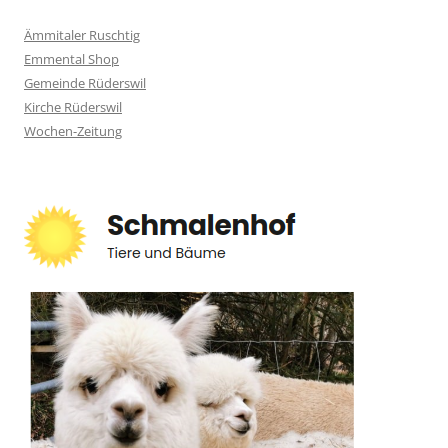
Ämmitaler Ruschtig
Emmental Shop
Gemeinde Rüderswil
Kirche Rüderswil
Wochen-Zeitung