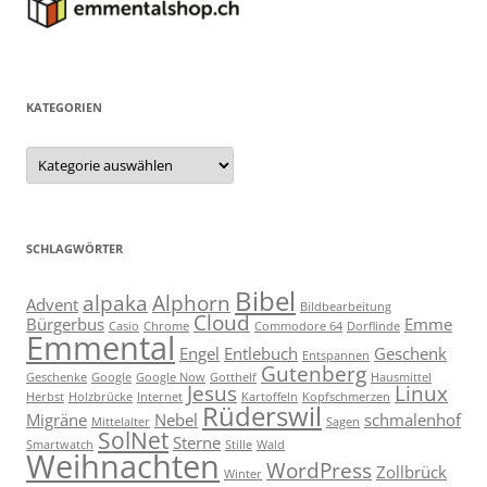
KATEGORIEN
Kategorien
SCHLAGWÖRTER
Bibel
alpaka
Alphorn
Advent
Bildbearbeitung
Cloud
Bürgerbus
Emme
Casio
Chrome
Commodore 64
Dorflinde
Emmental
Engel
Entlebuch
Geschenk
Entspannen
Gutenberg
Geschenke
Google
Google Now
Gotthelf
Hausmittel
Jesus
Linux
Herbst
Holzbrücke
Internet
Kartoffeln
Kopfschmerzen
Rüderswil
Migräne
Nebel
schmalenhof
Mittelalter
Sagen
SolNet
Sterne
Smartwatch
Stille
Wald
Weihnachten
WordPress
Zollbrück
Winter