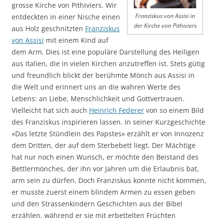
grosse Kirche von Pithiviers. Wir
entdeckten in einer Nische einen
Franziskus von Assisi in
der Kirche von Pithiviers
aus Holz geschnitzten
Franziskus
von Assisi
mit einem Kind auf
dem Arm. Dies ist eine populäre Darstellung des Heiligen
aus Italien, die in vielen Kirchen anzutreffen ist. Stets gütig
und freundlich blickt der berühmte Mönch aus Assisi in
die Welt und erinnert uns an die wahren Werte des
Lebens: an Liebe, Menschlichkeit und Gottvertrauen.
Vielleicht hat sich auch
Heinrich Federer
von so einem Bild
des Franziskus inspirieren lassen. In seiner Kurzgeschichte
«Das letzte Stündlein des Papstes» erzählt er von Innozenz
dem Dritten, der auf dem Sterbebett liegt. Der Mächtige
hat nur noch einen Wunsch, er möchte den Beistand des
Bettlermönches, der ihn vor Jahren um die Erlaubnis bat,
arm sein zu dürfen. Doch Franziskus konnte nicht kommen,
er musste zuerst einem blindem Armen zu essen geben
und den Strassenkindern Geschichten aus der Bibel
erzählen, während er sie mit erbettelten Früchten