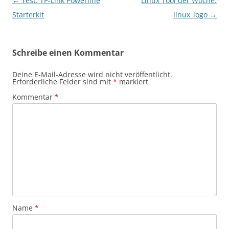
Beitragsnavigation
←
Test: TP-Link Powerline
Linux Tool der Woche:
Starterkit
linux_logo
→
Schreibe einen Kommentar
Deine E-Mail-Adresse wird nicht veröffentlicht.
Erforderliche Felder sind mit
*
markiert
Kommentar
*
Name
*