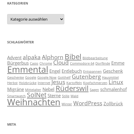
KATEGORIEN
Kategorien
SCHLAGWÖRTER
Bibel
alpaka
Alphorn
Advent
Bildbearbeitung
Cloud
Bürgerbus
Emme
Casio
Chrome
Commodore 64
Dorflinde
Emmental
Engel
Entlebuch
Geschenk
Entspannen
Gutenberg
Geschenke
Google
Google Now
Gotthelf
Hausmittel
Jesus
Linux
Herbst
Holzbrücke
Internet
Kartoffeln
Kopfschmerzen
Rüderswil
Migräne
Nebel
schmalenhof
Mittelalter
Sagen
SolNet
Sterne
Smartwatch
Stille
Wald
Weihnachten
WordPress
Zollbrück
Winter
META