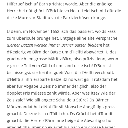
Hilferuef isch uf Bärn grichtet worde. Aber die gnädige
Herre hei nüt ghört. D’Brichte vo Not u Leid isch nid dür die
dicke Mure vor Stadt u vo de Patrizierhüser drunge.
U denn, im Novämber 1652 isch das passiert, wo ds Fass
zum Überloufe brunge het. Entgäge allne alte Verspräche
(
Berner Batzen werden immer Berner Batzen bleiben
) het
d’Regierig vo Bärn der Batze um d’Helfti abgwärtet. U das
grad nach em grosse Märit z’Bärn, also präzis denn, wenn
e grosse Teil vom Gäld uf em Land usse isch! D’Bure si
bschisse gsi, sie hei ihri gueti War für d’Helfti verchouft,
d’Helfti si ihri ersparte Batze itz no wärt gsi. Trotzdäm het
aber für Abgabe u Zeis no immer der glich, also der
dopplet Pris müesse zahlt wärde. Aber was itze? Wie der
Zeis zale? Wie alli angere Schulde u Stüre? Ds Bärner
Münzmandat het d’Not für vil Mönsche ändgültig z’gross
gmacht. Derzue isch d’Töibi cho. Ds Grücht het d’Rundi
gmacht, die Herre z’Bärn inne heige die Abwärtig scho
igfädlet gha, aber no gwartet bis nach em grosse Bärner