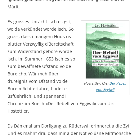
Märit.
Es grosses Unrächt isch es gsi,
wo da verkündet worde isch. So
gross, dass i mängem Huus us
blutter Verzwyflig d’Bereitschaft
zum Widerstand gebore worde
isch. Im Summer 1653 isch es so
zum bewaffnete Ufstand vo de
Bure cho. Wär meh über
d’Ereignis vom Ufstand vo de
Hostettler, Urs:
Der Rebell
Bure möcht erfahre, findet e
von Eggiwil
üsfüehrlichi und spannendi
Chronik im Buech «Der Rebell von Eggiwil» vom Urs
Hostettler.
Ds Dänkmal am Dorfigang zu Rüderswil erinneret a die Zyt.
Und es mahnt dra, dass mir a der Not vo üsne Mitmönsche