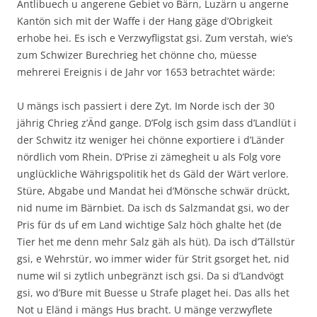
Äntlibuech u angerene Gebiet vo Bärn, Luzärn u angerne
Kantön sich mit der Waffe i der Hang gäge d’Obrigkeit
erhobe hei. Es isch e Verzwyfligstat gsi. Zum verstah, wie’s
zum Schwizer Burechrieg het chönne cho, müesse
mehrerei Ereignis i de Jahr vor 1653 betrachtet wärde:
U mängs isch passiert i dere Zyt. Im Norde isch der 30
jährig Chrieg z’Änd gange. D’Folg isch gsim dass d’Landlüt i
der Schwitz itz weniger hei chönne exportiere i d’Länder
nördlich vom Rhein. D’Prise zi zämegheit u als Folg vore
unglückliche Währigspolitik het ds Gäld der Wärt verlore.
Stüre, Abgabe und Mandat hei d’Mönsche schwär drückt,
nid nume im Bärnbiet. Da isch ds Salzmandat gsi, wo der
Pris für ds uf em Land wichtige Salz höch ghalte het (de
Tier het me denn mehr Salz gäh als hüt). Da isch d’Tällstür
gsi, e Wehrstür, wo immer wider für Strit gsorget het, nid
nume wil si zytlich unbegränzt isch gsi. Da si d’Landvögt
gsi, wo d’Bure mit Buesse u Strafe plaget hei. Das alls het
Not u Eländ i mängs Hus bracht. U mänge verzwyflete