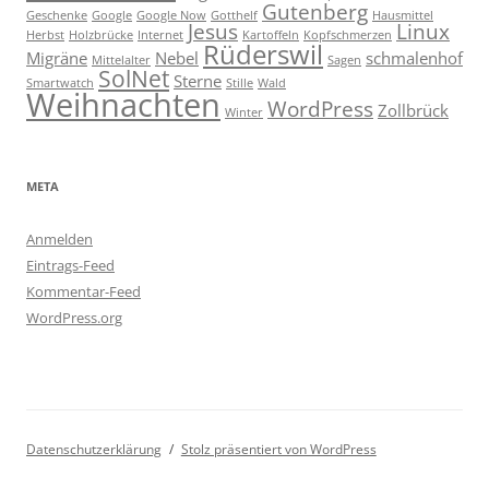
Gutenberg
Geschenke
Google
Google Now
Gotthelf
Hausmittel
Jesus
Linux
Herbst
Holzbrücke
Internet
Kartoffeln
Kopfschmerzen
Rüderswil
Migräne
Nebel
schmalenhof
Mittelalter
Sagen
SolNet
Sterne
Smartwatch
Stille
Wald
Weihnachten
WordPress
Zollbrück
Winter
META
Anmelden
Eintrags-Feed
Kommentar-Feed
WordPress.org
Datenschutzerklärung
Stolz präsentiert von WordPress