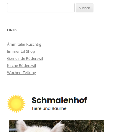
Suchen
nach:
LINKS
Ämmitaler Ruschtig
Emmental Shop
Gemeinde Rüderswil
Kirche Rüderswil
Wochen-Zeitung