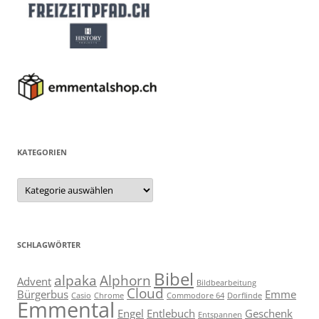
KATEGORIEN
Kategorien
SCHLAGWÖRTER
Bibel
alpaka
Alphorn
Advent
Bildbearbeitung
Cloud
Bürgerbus
Emme
Casio
Chrome
Commodore 64
Dorflinde
Emmental
Engel
Entlebuch
Geschenk
Entspannen