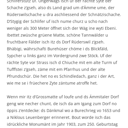
Schliferstutz uf. Ungerwägs isch uf der rächte Syte der
Schache z’gseh, also ds Land grad um d’Ämme ume, der
Rüderswilschache u dra aschliessend der Schnätzischache.
D’Stygig der Schlifer uf isch nume churz u scho nach
weniger als 300 Meter öffnet sich der Wäg ine wyti Ebeni.
Ibettet zwüsche grüene Matte, schöne Tannwälder u
fruchtbare Fälder isch itz ds Dorf Rüderswil z’gseh.
Bhäbigi, währschafti Burehüser chöme i ds Blickfäld,
Sypcher u links ganz im Vordergrund zwe Stöck. Uf der
rächte Syte vor Strass isch d Chiuche mit em alte Turm uf
Tufffstei z’gseh, zäme mit em Pfarrhus und der alte
Pfrundschür. Die het no es Schindledach, ganz i der Art,
wie me se i früechere Zyte zäntume atroffe het.
Wenn mir itz d’Grossmatte uf loufe und ds Ämmitaler Dorf
geng wie necher chunt, de isch da am Igang zum Dorf no
öppis z’entdecke: ds Dänkmal wo a Burechrieg vo 1653 und
a Niklous Leuenberger erinneret. Bout worde isch das
idrückliche Monumänt im Jahr 1903, zum 250. Geburtstag