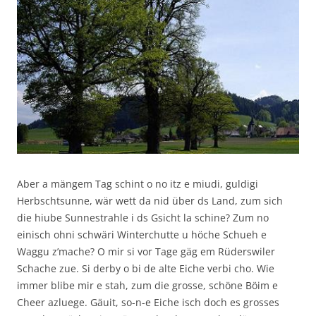
Aber a mängem Tag schint o no itz e miudi, guldigi
Herbschtsunne, wär wett da nid über ds Land, zum sich
die hiube Sunnestrahle i ds Gsicht la schine? Zum no
einisch ohni schwäri Winterchutte u höche Schueh e
Waggu z’mache? O mir si vor Tage gäg em Rüderswiler
Schache zue. Si derby o bi de alte Eiche verbi cho. Wie
immer blibe mir e stah, zum die grosse, schöne Böim e
Cheer azluege. Gäuit, so-n-e Eiche isch doch es grosses