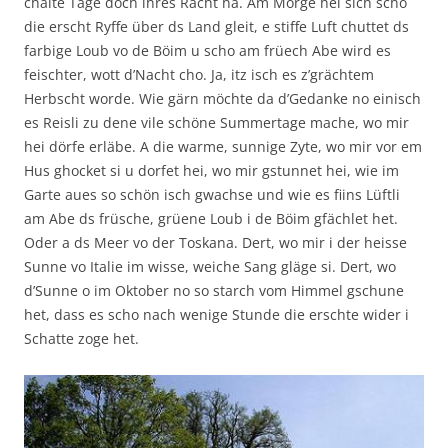
chalte Tage doch ihres Rächt ha. Am Morge hei sich scho
die erscht Ryffe über ds Land gleit, e stiffe Luft chuttet ds
farbige Loub vo de Böim u scho am früech Abe wird es
feischter, wott d’Nacht cho. Ja, itz isch es z’grächtem
Herbscht worde. Wie gärn möchte da d’Gedanke no einisch
es Reisli zu dene vile schöne Summertage mache, wo mir
hei dörfe erläbe. A die warme, sunnige Zyte, wo mir vor em
Hus ghocket si u dorfet hei, wo mir gstunnet hei, wie im
Garte aues so schön isch gwachse und wie es fiins Lüftli
am Abe ds früsche, grüene Loub i de Böim gfächlet het.
Oder a ds Meer vo der Toskana. Dert, wo mir i der heisse
Sunne vo Italie im wisse, weiche Sang gläge si. Dert, wo
d’Sunne o im Oktober no so starch vom Himmel gschune
het, dass es scho nach wenige Stunde die erschte wider i
Schatte zoge het.