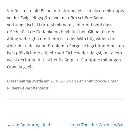
Vor üs steit e alti Eiche, mir stuune, es isch als ob mir öppis
vo der Ewigkeit gspüre, wo mit däm schöne Boum
verbunge isch. U druf si mir witer, aber nid ohni dass
d’Eiche üs i de Gedanke no begleitet het. Gli het üs der
Alltag wider gha u mit ihm isch der Wärchtig wider cho.
Aber hie u da, wenn Problem u Sorge sich gchündet hei, da
isch plötzlich die alti, ehrbari Eiche wider da gsi, mit allem
wo si derfür steit. U si het üs Sorge u Chnüpple mit angere
Ouge la gseh.
Dieser Beitrag wurde am
22.10.2009
von
Benjamin Stocker
unter
Rüderswil
veröffentlicht.
Beitragsnavigation
←
«Im Spannungsfeld
Linux Tool der Woche: wBar