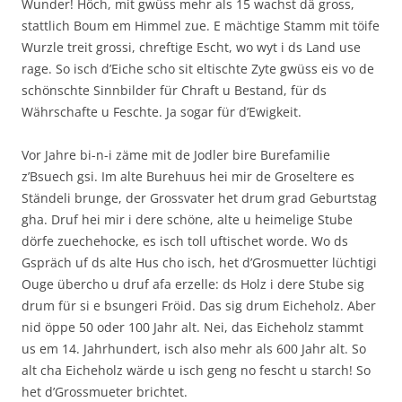
Wunder! Höch, mit gwüss mehr als 15 wachst dä gross,
stattlich Boum em Himmel zue. E mächtige Stamm mit töife
Wurzle treit grossi, chreftige Escht, wo wyt i ds Land use
rage. So isch d’Eiche scho sit eltischte Zyte gwüss eis vo de
schönschte Sinnbilder für Chraft u Bestand, für ds
Währschafte u Feschte. Ja sogar für d’Ewigkeit.
Vor Jahre bi-n-i zäme mit de Jodler bire Burefamilie
z’Bsuech gsi. Im alte Burehuus hei mir de Groseltere es
Ständeli brunge, der Grossvater het drum grad Geburtstag
gha. Druf hei mir i dere schöne, alte u heimelige Stube
dörfe zuechehocke, es isch toll uftischet worde. Wo ds
Gspräch uf ds alte Hus cho isch, het d’Grosmuetter lüchtigi
Ouge übercho u druf afa erzelle: ds Holz i dere Stube sig
drum für si e bsungeri Fröid. Das sig drum Eicheholz. Aber
nid öppe 50 oder 100 Jahr alt. Nei, das Eicheholz stammt
us em 14. Jahrhundert, isch also mehr als 600 Jahr alt. So
alt cha Eicheholz wärde u isch geng no fescht u starch! So
het d’Grossmueter brichtet.