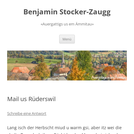
Zum
Inhalt
Benjamin Stocker-Zaugg
springen
«Auergattigs us em Ämmitau»
Menü
Mail us Rüderswil
Schreibe eine Antwort
Lang isch der Herbscht miud u warm gsi, aber itz wei die