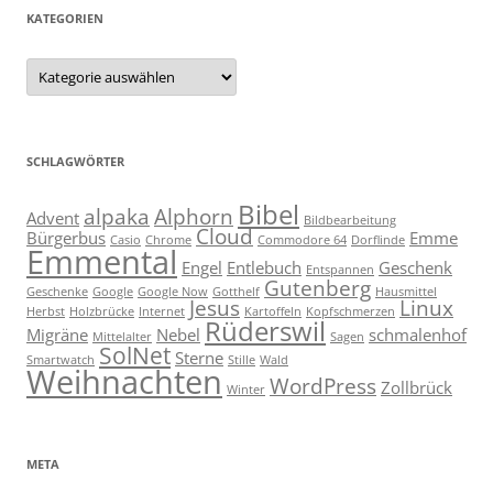
KATEGORIEN
Kategorien
SCHLAGWÖRTER
Bibel
alpaka
Alphorn
Advent
Bildbearbeitung
Cloud
Bürgerbus
Emme
Casio
Chrome
Commodore 64
Dorflinde
Emmental
Engel
Entlebuch
Geschenk
Entspannen
Gutenberg
Geschenke
Google
Google Now
Gotthelf
Hausmittel
Jesus
Linux
Herbst
Holzbrücke
Internet
Kartoffeln
Kopfschmerzen
Rüderswil
Migräne
Nebel
schmalenhof
Mittelalter
Sagen
SolNet
Sterne
Smartwatch
Stille
Wald
Weihnachten
WordPress
Zollbrück
Winter
META