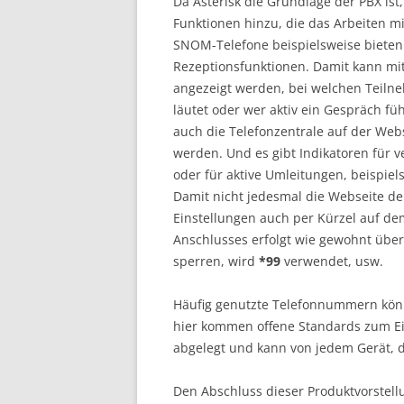
Da Asterisk die Grundlage der PBX is
Funktionen hinzu, die das Arbeiten mit
SNOM-Telefone beispielsweise bieten
Rezeptionsfunktionen. Damit kann mi
angezeigt werden, bei welchen Teiln
läutet oder wer aktiv ein Gespräch fü
auch die Telefonzentrale auf der Web
werden. Und es gibt Indikatoren für v
oder für aktive Umleitungen, beispiel
Damit nicht jedesmal die Webseite d
Einstellungen auch per Kürzel auf d
Anschlusses erfolgt wie gewohnt übe
sperren, wird
*99
verwendet, usw.
Häufig genutzte Telefonnummern kön
hier kommen offene Standards zum Ein
abgelegt und kann von jedem Gerät, d
Den Abschluss dieser Produktvorstellu