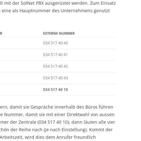
ll mit der SolNet PBX ausgerüstet werden. Zum Einsatz
i eine als Hauptnummer des Unternehmens genutzt
R
EXTERNE NUMMER
034 517 40 40
034 517 40 41
034 517 40 42
034 517 40 43
034 517 40 10
rn, damit sie Gespräche innerhalb des Büros führen
ne Nummer, damit sie mit einer Direktwahl von aussen
er der Zentrale (034 517 40 10), dann läuten alle vier
chön der Reihe nach (je nach Einstellung). Kommt der
Arbeitszeit, wird dies dem Anrufer freundlich