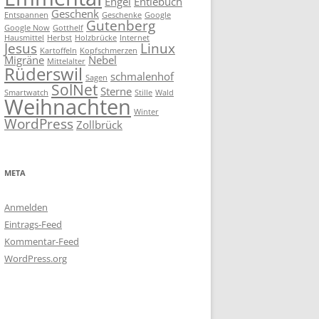
Engel
Entlebuch
Geschenk
Entspannen
Geschenke
Google
Gutenberg
Google Now
Gotthelf
Hausmittel
Herbst
Holzbrücke
Internet
Jesus
Linux
Kartoffeln
Kopfschmerzen
Migräne
Nebel
Mittelalter
Rüderswil
schmalenhof
Sagen
SolNet
Sterne
Smartwatch
Stille
Wald
Weihnachten
Winter
WordPress
Zollbrück
META
Anmelden
Eintrags-Feed
Kommentar-Feed
WordPress.org