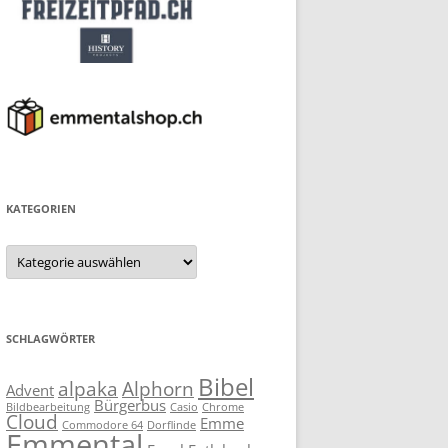
KATEGORIEN
Kategorien
SCHLAGWÖRTER
Bibel
alpaka
Alphorn
Advent
Bürgerbus
Bildbearbeitung
Casio
Chrome
Cloud
Emme
Commodore 64
Dorflinde
Emmental