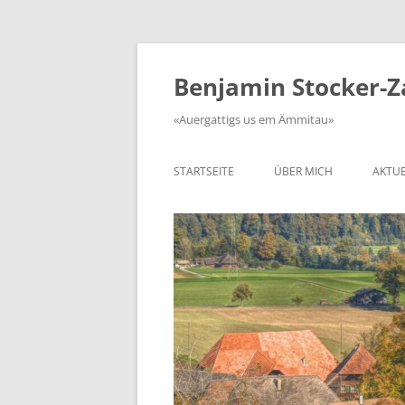
Zum
Inhalt
springen
Benjamin Stocker-
«Auergattigs us em Ämmitau»
STARTSEITE
ÜBER MICH
AKTUE