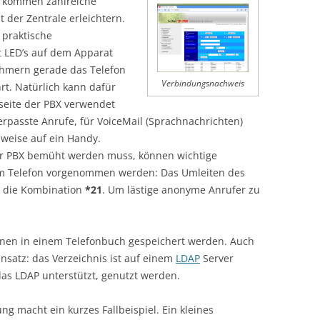
t, kommen zahlreiche
 der Zentrale erleichtern.
 praktische
t LED’s auf dem Apparat
ehmern gerade das Telefon
Verbindungsnachweis
hrt. Natürlich kann dafür
seite der PBX verwendet
erpasste Anrufe, für VoiceMail (Sprachnachrichten)
sweise auf ein Handy.
er PBX bemüht werden muss, können wichtige
em Telefon vorgenommen werden: Das Umleiten des
r die Kombination
*21
. Um lästige anonyme Anrufer zu
nen in einem Telefonbuch gespeichert werden. Auch
satz: das Verzeichnis ist auf einem
LDAP
Server
as LDAP unterstützt, genutzt werden.
ng macht ein kurzes Fallbeispiel. Ein kleines