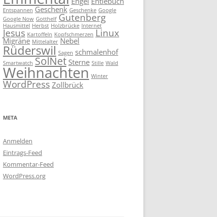
Engel
Entlebuch
Geschenk
Entspannen
Geschenke
Google
Gutenberg
Google Now
Gotthelf
Hausmittel
Herbst
Holzbrücke
Internet
Jesus
Linux
Kartoffeln
Kopfschmerzen
Migräne
Nebel
Mittelalter
Rüderswil
schmalenhof
Sagen
SolNet
Sterne
Smartwatch
Stille
Wald
Weihnachten
Winter
WordPress
Zollbrück
META
Anmelden
Eintrags-Feed
Kommentar-Feed
WordPress.org