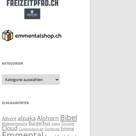
KATEGORIEN
Kategorien
SCHLAGWÖRTER
Bibel
alpaka
Alphorn
Advent
Bürgerbus
Bildbearbeitung
Casio
Chrome
Cloud
Emme
Commodore 64
Dorflinde
Emmental