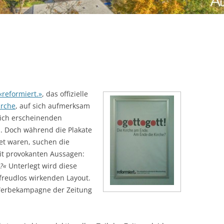
«reformiert.»
, das offizielle
irche
, auf sich aufmerksam
ich erscheinenden
n. Doch während die Plakate
et waren, suchen die
mit provokanten Aussagen:
e?«
Unterlegt wird diese
freudlos wirkenden Layout.
 Werbekampagne der Zeitung