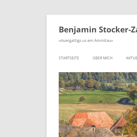
Zum
Inhalt
springen
Benjamin Stocker-
«Auergattigs us em Ämmitau»
STARTSEITE
ÜBER MICH
AKTUE