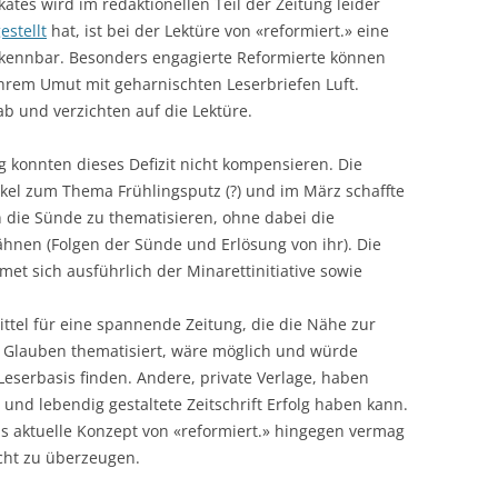
ates wird im redaktionellen Teil der Zeitung leider
estellt
hat, ist bei der Lektüre von «reformiert.» eine
rkennbar. Besonders engagierte Reformierte können
ihrem Umut mit geharnischten Leserbriefen Luft.
b und verzichten auf die Lektüre.
g konnten dieses Defizit nicht kompensieren. Die
kel zum Thema Frühlingsputz (?) und im März schaffte
n die Sünde zu thematisieren, ohne dabei die
ähnen (Folgen der Sünde und Erlösung von ihr). Die
met sich ausführlich der Minarettinitiative sowie
Mittel für eine spannende Zeitung, die die Nähe zur
d Glauben thematisiert, wäre möglich und würde
Leserbasis finden. Andere, private Verlage, haben
und lebendig gestaltete Zeitschrift Erfolg haben kann.
 Das aktuelle Konzept von «reformiert.» hingegen vermag
icht zu überzeugen.