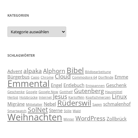
KATEGORIEN
Kategorien
SCHLAGWÖRTER
Bibel
alpaka
Alphorn
Advent
Bildbearbeitung
Cloud
Bürgerbus
Emme
Casio
Chrome
Commodore 64
Dorflinde
Emmental
Engel
Entlebuch
Geschenk
Entspannen
Gutenberg
Geschenke
Google
Google Now
Gotthelf
Hausmittel
Jesus
Linux
Herbst
Holzbrücke
Internet
Kartoffeln
Kopfschmerzen
Rüderswil
Migräne
Nebel
schmalenhof
Mittelalter
Sagen
SolNet
Sterne
Smartwatch
Stille
Wald
Weihnachten
WordPress
Zollbrück
Winter