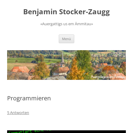
Zum
Inhalt
Benjamin Stocker-Zaugg
springen
«Auergattigs us em Ämmitau»
Menü
Programmieren
5 Antworten