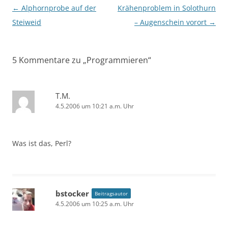
Beitragsnavigation
←
Alphornprobe auf der
Krähenproblem in Solothurn
Steiweid
– Augenschein vorort
→
5 Kommentare zu „
Programmieren
“
T.M.
4.5.2006 um 10:21 a.m. Uhr
Was ist das, Perl?
bstocker
Beitragsautor
4.5.2006 um 10:25 a.m. Uhr