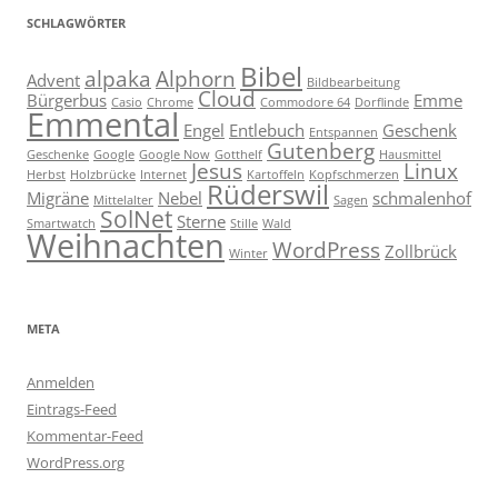
SCHLAGWÖRTER
Bibel
alpaka
Alphorn
Advent
Bildbearbeitung
Cloud
Bürgerbus
Emme
Casio
Chrome
Commodore 64
Dorflinde
Emmental
Engel
Entlebuch
Geschenk
Entspannen
Gutenberg
Geschenke
Google
Google Now
Gotthelf
Hausmittel
Jesus
Linux
Herbst
Holzbrücke
Internet
Kartoffeln
Kopfschmerzen
Rüderswil
Migräne
Nebel
schmalenhof
Mittelalter
Sagen
SolNet
Sterne
Smartwatch
Stille
Wald
Weihnachten
WordPress
Zollbrück
Winter
META
Anmelden
Eintrags-Feed
Kommentar-Feed
WordPress.org