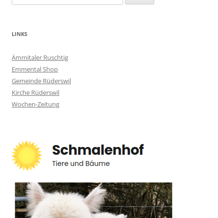
nach:
LINKS
Ämmitaler Ruschtig
Emmental Shop
Gemeinde Rüderswil
Kirche Rüderswil
Wochen-Zeitung