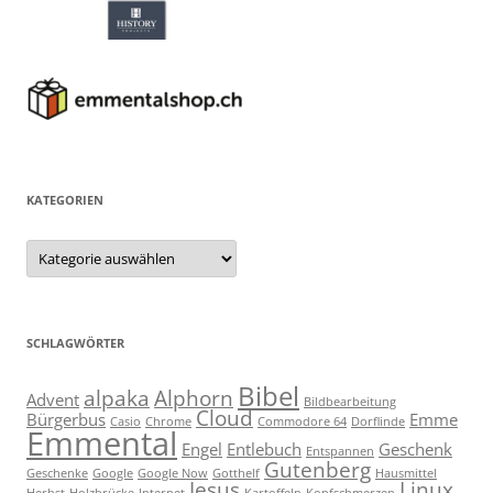
KATEGORIEN
Kategorien
SCHLAGWÖRTER
Bibel
alpaka
Alphorn
Advent
Bildbearbeitung
Cloud
Bürgerbus
Emme
Casio
Chrome
Commodore 64
Dorflinde
Emmental
Engel
Entlebuch
Geschenk
Entspannen
Gutenberg
Geschenke
Google
Google Now
Gotthelf
Hausmittel
Jesus
Linux
Herbst
Holzbrücke
Internet
Kartoffeln
Kopfschmerzen