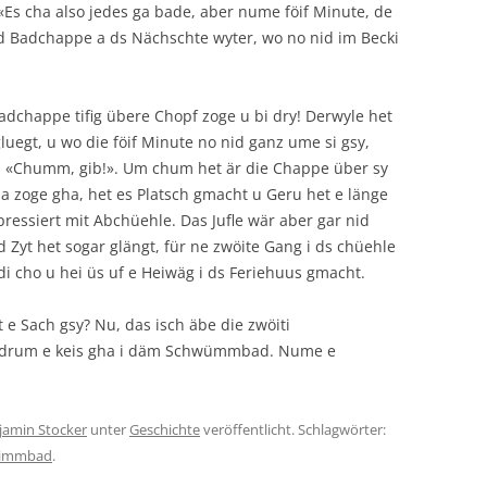
«Es cha also jedes ga bade, aber nume föif Minute, de
d Badchappe a ds Nächschte wyter, wo no nid im Becki
 Badchappe tifig übere Chopf zoge u bi dry! Derwyle het
luegt, u wo die föif Minute no nid ganz ume si gsy,
t: «Chumm, gib!». Um chum het är die Chappe über sy
a zoge gha, het es Platsch gmacht u Geru het e länge
pressiert mit Abchüehle. Das Jufle wär aber gar nid
, d Zyt het sogar glängt, für ne zwöite Gang i ds chüehle
adi cho u hei üs uf e Heiwäg i ds Feriehuus gmacht.
 e Sach gsy? Nu, das isch äbe die zwöiti
et drum e keis gha i däm Schwümmbad. Nume e
jamin Stocker
unter
Geschichte
veröffentlicht. Schlagwörter:
immbad
.