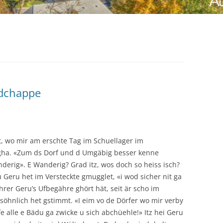
adchappe
it, wo mir am erschte Tag im Schuellager im
gha. «Zum ds Dorf und d Umgäbig besser kenne
derig». E Wanderig? Grad itz, wos doch so heiss isch?
 u Geru het im Versteckte gmugglet, «i wod sicher nit ga
hrer Geru’s Ufbegähre ghört hät, seit är scho im
söhnlich het gstimmt. «I eim vo de Dörfer wo mir verby
e alle e Bädu ga zwicke u sich abchüehle!» Itz hei Geru