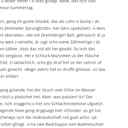
 wider heiter i d Wält gluegt. Bade, das isch halt
heisse Summertag.
ert, geng im guete Gloube, das als Lohn e Gump i ds
a es Dreimeter Sprungbrätt», het Geru spekuliert, «i weis
ert obenabe». «Ab em Dreimetrige? Bah, getrousch di ja
mu weis z verzelle, är sygi scho vome Zähmetrige i ds
vo sälber, dass das nid alli hei gloubt. So isch das
Hitz vergässe. Hei e Schluck Münzetee us der Fläsche
röit. U tatsächlich, scho gly druf het üs der Lehrer uf
m gmacht. «Bogn avert» het es druffe gheisse. «U das
r erklärt.
igang gstande, hei der Gruch vom Chlor im Wasser
ützt u platschet het. Aber, was passiert itz? Der
ole, isch zrüggcho u het sini Schlächtnotemine ufgsetzt.
egende Note geng drygluegt het! «Chinder, es git hie
cherwys isch die Hiobsbotschaft nid guet acho. «Jä
u sofort gfragt. «I ha zwe Badchappe vom Badmeischter