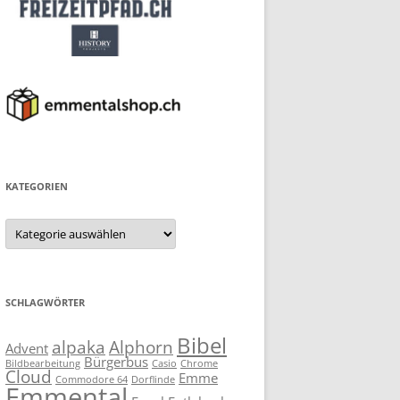
KATEGORIEN
Kategorien
SCHLAGWÖRTER
Bibel
alpaka
Alphorn
Advent
Bürgerbus
Bildbearbeitung
Casio
Chrome
Cloud
Emme
Commodore 64
Dorflinde
Emmental