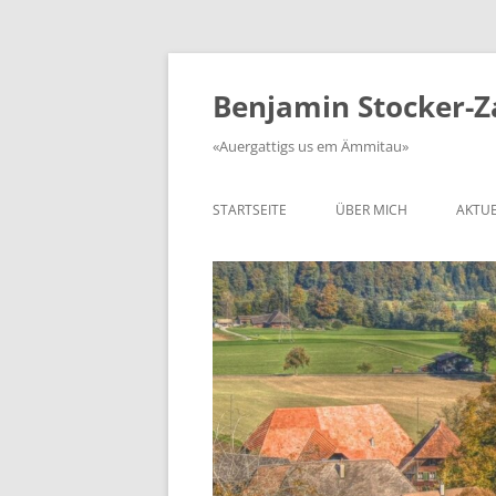
Zum
Inhalt
springen
Benjamin Stocker-
«Auergattigs us em Ämmitau»
STARTSEITE
ÜBER MICH
AKTUE