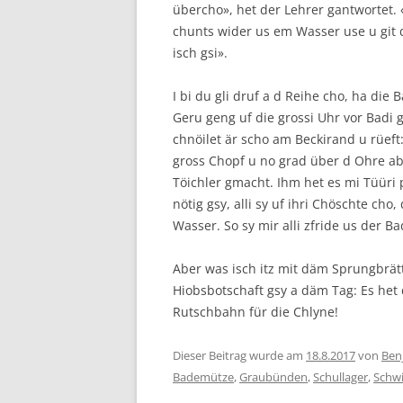
übercho», het der Lehrer gantwortet. 
chunts wider us em Wasser use u git 
isch gsi».
I bi du gli druf a d Reihe cho, ha die
Geru geng uf die grossi Uhr vor Badi g
chnöilet är scho am Beckirand u rüef
gross Chopf u no grad über d Ohre ab
Töichler gmacht. Ihm het es mi Tüüri 
nötig gsy, alli sy uf ihri Chöschte cho
Wasser. So sy mir alli zfride us der B
Aber was isch itz mit däm Sprungbrätt
Hiobsbotschaft gsy a däm Tag: Es h
Rutschbahn für die Chlyne!
Dieser Beitrag wurde am
18.8.2017
von
Ben
Bademütze
,
Graubünden
,
Schullager
,
Schw