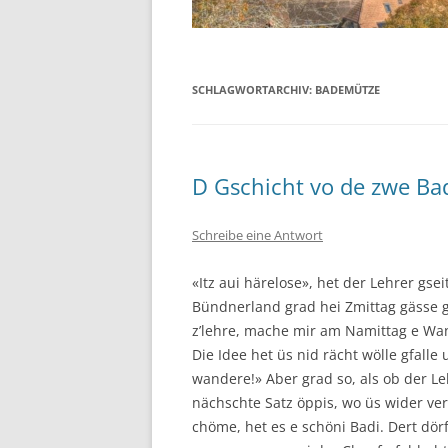
SCHLAGWORTARCHIV:
BADEMÜTZE
D Gschicht vo de zwe B
Schreibe eine Antwort
«Itz aui härelose», het der Lehrer gse
Bündnerland grad hei Zmittag gässe 
z’lehre, mache mir am Namittag e Wan
Die Idee het üs nid rächt wölle gfalle
wandere!» Aber grad so, als ob der Le
nächschte Satz öppis, wo üs wider ver
chöme, het es e schöni Badi. Dert dörf