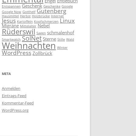
Engel
Entlebuch
Geschenk
Entspannen
Geschenke
Google
Gutenberg
Google Now
Gotthelf
Hausmittel
Herbst
Holzbrücke
Internet
Jesus
Linux
Kartoffeln
Kopfschmerzen
Migräne
Nebel
Mittelalter
Rüderswil
schmalenhof
Sagen
SolNet
Sterne
Smartwatch
Stille
Wald
Weihnachten
Winter
WordPress
Zollbrück
META
Anmelden
Eintrags-Feed
Kommentar-Feed
WordPress.org