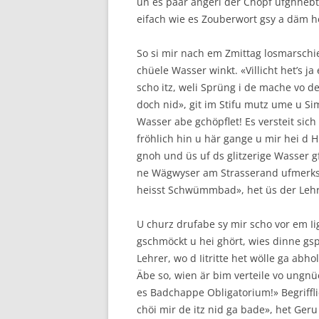
un es paar angeri der Chopf ufghhebt u
eifach wie es Zouberwort gsy a däm 
So si mir nach em Zmittag losmarschi
chüele Wasser winkt. «Villicht het’s j
scho itz, weli Sprüng i de mache vo d
doch nid», git im Stifu mutz ume u Si
Wasser abe gchöpflet! Es versteit sich 
fröhlich hin u här gange u mir hei d 
gnoh und üs uf ds glitzerige Wasser gf
ne Wägwyser am Strasserand ufmerksa
heisst Schwümmbad», het üs der Lehre
U churz drufabe sy mir scho vor em I
gschmöckt u hei ghört, wies dinne gspr
Lehrer, wo d Iitritte het wölle ga abh
Äbe so, wien är bim verteile vo ungnü
es Badchappe Obligatorium!» Begriffli
chöi mir de itz nid ga bade», het Ger