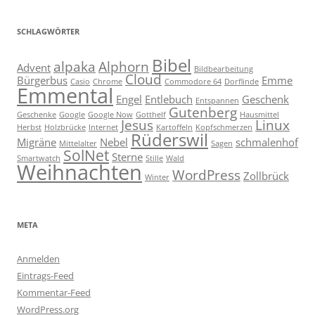
SCHLAGWÖRTER
Bibel
alpaka
Alphorn
Advent
Bildbearbeitung
Cloud
Bürgerbus
Emme
Casio
Chrome
Commodore 64
Dorflinde
Emmental
Engel
Entlebuch
Geschenk
Entspannen
Gutenberg
Geschenke
Google
Google Now
Gotthelf
Hausmittel
Jesus
Linux
Herbst
Holzbrücke
Internet
Kartoffeln
Kopfschmerzen
Rüderswil
Migräne
Nebel
schmalenhof
Mittelalter
Sagen
SolNet
Sterne
Smartwatch
Stille
Wald
Weihnachten
WordPress
Zollbrück
Winter
META
Anmelden
Eintrags-Feed
Kommentar-Feed
WordPress.org