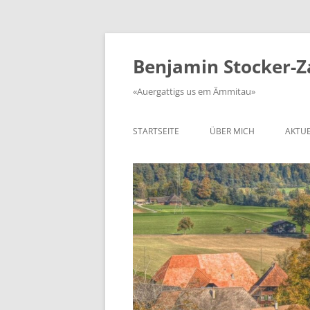
Zum
Inhalt
springen
Benjamin Stocker-
«Auergattigs us em Ämmitau»
STARTSEITE
ÜBER MICH
AKTUE