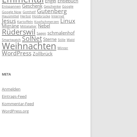
Engel
Entlebuch
Geschenk
Entspannen
Geschenke
Google
Gutenberg
Google Now
Gotthelf
Hausmittel
Herbst
Holzbrücke
Internet
Jesus
Linux
Kartoffeln
Kopfschmerzen
Migräne
Nebel
Mittelalter
Rüderswil
schmalenhof
Sagen
SolNet
Sterne
Smartwatch
Stille
Wald
Weihnachten
Winter
WordPress
Zollbrück
META
Anmelden
Eintrags-Feed
Kommentar-Feed
WordPress.org