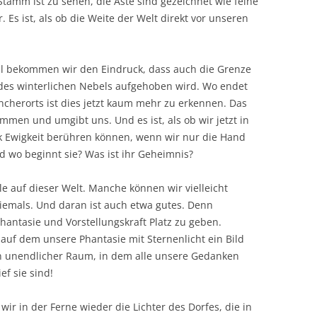
amm ist zu sehen, die Äste sind gezeichnet wie feine
 Es ist, als ob die Weite der Welt direkt vor unseren
l bekommen wir den Eindruck, dass auch die Grenze
 des winterlichen Nebels aufgehoben wird. Wo endet
cherorts ist dies jetzt kaum mehr zu erkennen. Das
men und umgibt uns. Und es ist, als ob wir jetzt in
 Ewigkeit berühren können, wenn wir nur die Hand
d wo beginnt sie? Was ist ihr Geheimnis?
le auf dieser Welt. Manche können wir vielleicht
iemals. Und daran ist auch etwa gutes. Denn
hantasie und Vorstellungskraft Platz zu geben.
uf dem unsere Phantasie mit Sternenlicht ein Bild
n unendlicher Raum, in dem alle unsere Gedanken
ef sie sind!
r in der Ferne wieder die Lichter des Dorfes, die in