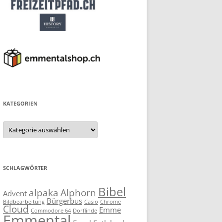
KATEGORIEN
Kategorien
SCHLAGWÖRTER
Bibel
alpaka
Alphorn
Advent
Bürgerbus
Bildbearbeitung
Casio
Chrome
Cloud
Emme
Commodore 64
Dorflinde
Emmental