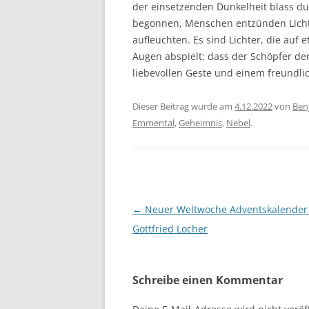
der einsetzenden Dunkelheit blass d
begonnen, Menschen entzünden Lichte
aufleuchten. Es sind Lichter, die auf
Augen abspielt: dass der Schöpfer der
liebevollen Geste und einem freundli
Dieser Beitrag wurde am
4.12.2022
von
Ben
Emmental
,
Geheimnis
,
Nebel
.
Beitragsnavigation
←
Neuer Weltwoche Adventskalender
Gottfried Locher
Schreibe einen Kommentar