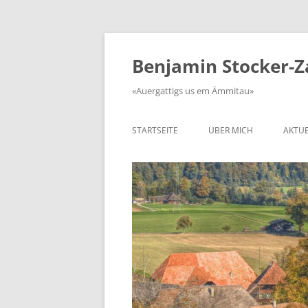
Zum
Inhalt
springen
Benjamin Stocker-
«Auergattigs us em Ämmitau»
STARTSEITE
ÜBER MICH
AKTUE