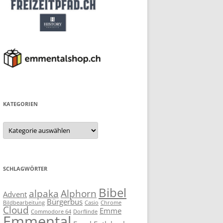
KATEGORIEN
Kategorien
SCHLAGWÖRTER
Bibel
alpaka
Alphorn
Advent
Bürgerbus
Bildbearbeitung
Casio
Chrome
Cloud
Emme
Commodore 64
Dorflinde
Emmental