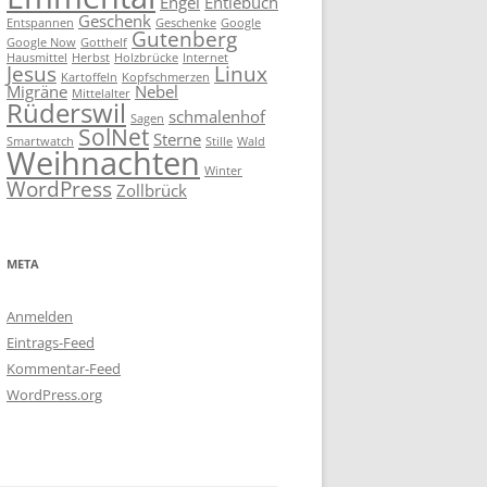
Engel
Entlebuch
Geschenk
Entspannen
Geschenke
Google
Gutenberg
Google Now
Gotthelf
Hausmittel
Herbst
Holzbrücke
Internet
Jesus
Linux
Kartoffeln
Kopfschmerzen
Migräne
Nebel
Mittelalter
Rüderswil
schmalenhof
Sagen
SolNet
Sterne
Smartwatch
Stille
Wald
Weihnachten
Winter
WordPress
Zollbrück
META
Anmelden
Eintrags-Feed
Kommentar-Feed
WordPress.org