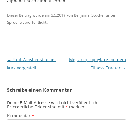
Alphabet noch einmal lernen!
Dieser Beitrag wurde am
3.5.2019
von
Benjamin Stocker
unter
Sprüche
veröffentlicht.
Beitragsnavigation
←
Fünf Weisheitsbücher,
Migräneprophylaxe mit dem
kurz vorgestellt
Fitness Tracker
→
Schreibe einen Kommentar
Deine E-Mail-Adresse wird nicht veröffentlicht.
Erforderliche Felder sind mit
*
markiert
Kommentar
*