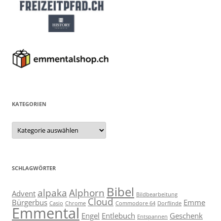
KATEGORIEN
Kategorien
SCHLAGWÖRTER
Bibel
alpaka
Alphorn
Advent
Bildbearbeitung
Cloud
Bürgerbus
Emme
Casio
Chrome
Commodore 64
Dorflinde
Emmental
Engel
Entlebuch
Geschenk
Entspannen