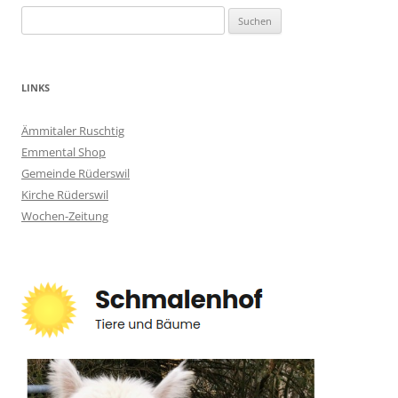
Suchen
nach:
LINKS
Ämmitaler Ruschtig
Emmental Shop
Gemeinde Rüderswil
Kirche Rüderswil
Wochen-Zeitung