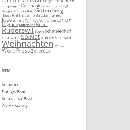
Engel
Entlebuch
Geschenk
Entspannen
Geschenke
Google
Gutenberg
Google Now
Gotthelf
Hausmittel
Herbst
Holzbrücke
Internet
Jesus
Linux
Kartoffeln
Kopfschmerzen
Migräne
Nebel
Mittelalter
Rüderswil
schmalenhof
Sagen
SolNet
Sterne
Smartwatch
Stille
Wald
Weihnachten
Winter
WordPress
Zollbrück
META
Anmelden
Eintrags-Feed
Kommentar-Feed
WordPress.org