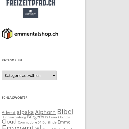
KATEGORIEN
Kategorien
SCHLAGWÖRTER
Bibel
alpaka
Alphorn
Advent
Bürgerbus
Bildbearbeitung
Casio
Chrome
Cloud
Emme
Commodore 64
Dorflinde
Emmental