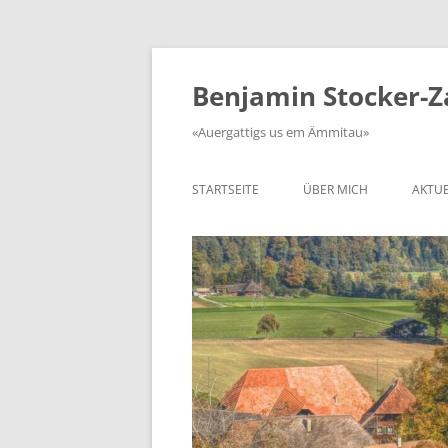
Zum
Inhalt
springen
Benjamin Stocker-
«Auergattigs us em Ämmitau»
STARTSEITE
ÜBER MICH
AKTUE