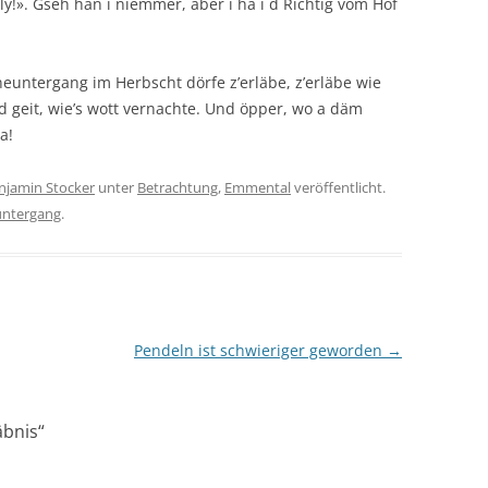
ly!». Gseh han i niemmer, aber i ha i d Richtig vom Hof
neuntergang im Herbscht dörfe z’erläbe, z’erläbe wie
d geit, wie’s wott vernachte. Und öpper, wo a däm
a!
njamin Stocker
unter
Betrachtung
,
Emmental
veröffentlicht.
ntergang
.
Pendeln ist schwieriger geworden
→
äbnis
“