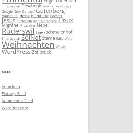
Engel
Entlebuch
Geschenk
Entspannen
Geschenke
Google
Gutenberg
Google Now
Gotthelf
Hausmittel
Herbst
Holzbrücke
Internet
Jesus
Linux
Kartoffeln
Kopfschmerzen
Migräne
Nebel
Mittelalter
Rüderswil
schmalenhof
Sagen
SolNet
Sterne
Smartwatch
Stille
Wald
Weihnachten
Winter
WordPress
Zollbrück
META
Anmelden
Eintrags-Feed
Kommentar-Feed
WordPress.org