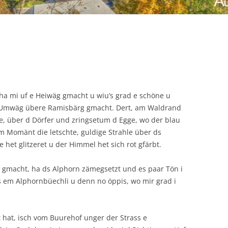
I ha mi uf e Heiwäg gmacht u wiu’s grad e schöne u
 e Umwäg übere Ramisbärg gmacht. Dert, am Waldrand
e, über d Dörfer und zringsetum d Egge, wo der blau
 Momänt die letschte, guldige Strahle über ds
het glitzeret u der Himmel het sich rot gfärbt.
 gmacht, ha ds Alphorn zämegsetzt und es paar Tön i
us em Alphornbüechli u denn no öppis, wo mir grad i
 hat, isch vom Buurehof unger der Strass e