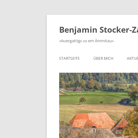
Zum
Inhalt
springen
Benjamin Stocker-
«Auergattigs us em Ämmitau»
STARTSEITE
ÜBER MICH
AKTUE