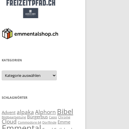
KATEGORIEN
Kategorien
SCHLAGWÖRTER
Bibel
alpaka
Alphorn
Advent
Bürgerbus
Bildbearbeitung
Casio
Chrome
Cloud
Emme
Commodore 64
Dorflinde
Emmental