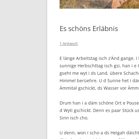
Es schöns Erläbnis
1 Antwort
E länge Arbeitstag isch z’Änd gange. 
sunnige Herbschttag isch gsi, han i
gseht me wyt i ds Land, übere Schach
Himmel berüehre. U d Sunne het i däm
Ämmital gschickt, ds Wasser vor Ämme 
Drum han i a däm schöne Ort e Pouse
d Wyti gschickt. Denn es paar Stück 
Sinn isch cho.
U denn, won i scho a ds Heigah däicht