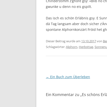
Chinderstimm z’ghöre gsy: «Blib no ch
gwunke u denn no eis gspilt.
Das isch es schön Erläbnis gsy. E Sun
dä Tag langsam aber doch sicher z’Än
spontane Alphornkonzärt Fröid het gh
Dieser Beitrag wurde am
13.10.2017
von
Be
Schlagwörter:
Alphorn
,
Herbsttag
,
Sonnenu
Beitragsnavigation
←
Ein Buch zum Überleben
Ein Kommentar zu „
Es schöns Erl