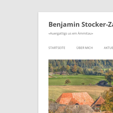
Zum
Inhalt
springen
Benjamin Stocker-
«Auergattigs us em Ämmitau»
STARTSEITE
ÜBER MICH
AKTUE