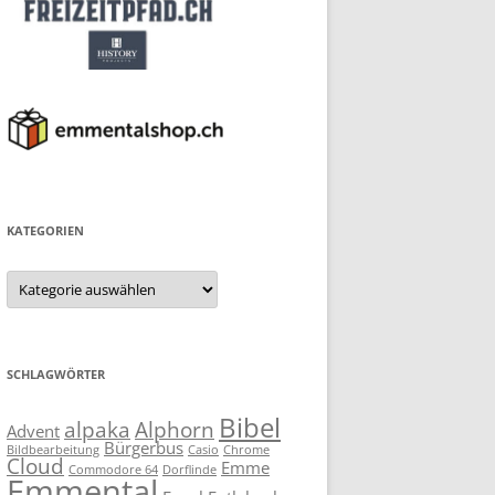
KATEGORIEN
Kategorien
SCHLAGWÖRTER
Bibel
alpaka
Alphorn
Advent
Bürgerbus
Bildbearbeitung
Casio
Chrome
Cloud
Emme
Commodore 64
Dorflinde
Emmental