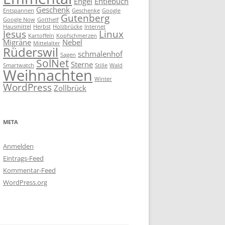
Engel
Entlebuch
Geschenk
Entspannen
Geschenke
Google
Gutenberg
Google Now
Gotthelf
Hausmittel
Herbst
Holzbrücke
Internet
Jesus
Linux
Kartoffeln
Kopfschmerzen
Migräne
Nebel
Mittelalter
Rüderswil
schmalenhof
Sagen
SolNet
Sterne
Smartwatch
Stille
Wald
Weihnachten
Winter
WordPress
Zollbrück
META
Anmelden
Eintrags-Feed
Kommentar-Feed
WordPress.org