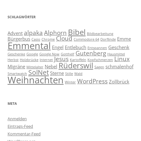
SCHLAGWÖRTER
Bibel
alpaka
Alphorn
Advent
Bildbearbeitung
Cloud
Bürgerbus
Emme
Casio
Chrome
Commodore 64
Dorflinde
Emmental
Engel
Entlebuch
Geschenk
Entspannen
Gutenberg
Geschenke
Google
Google Now
Gotthelf
Hausmittel
Jesus
Linux
Herbst
Holzbrücke
Internet
Kartoffeln
Kopfschmerzen
Rüderswil
Migräne
Nebel
schmalenhof
Mittelalter
Sagen
SolNet
Sterne
Smartwatch
Stille
Wald
Weihnachten
WordPress
Zollbrück
Winter
META
Anmelden
Eintrags-Feed
Kommentar-Feed