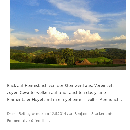
Blick auf Heimisbach von der Steinweid aus. Vereinzelt
zogen Gewitterwolken auf und tauchten das grüne
Emmentaler Hügelland in ein geheimnissvolles Abendlicht.
Dieser Beitrag wurde am
12.6.2014
von
Benjamin Stocker
unter
Emmental
veröffentlicht.