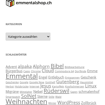
KATEGORIEN
Kategorien
SCHLAGWÖRTER
Bibel
alpaka
Alphorn
Advent
Bildbearbeitung
Cloud
Bürgerbus
Emme
Casio
Chrome
Commodore 64
Dorflinde
Emmental
Engel
Entlebuch
Geschenk
Entspannen
Gutenberg
Geschenke
Google
Google Now
Gotthelf
Hausmittel
Jesus
Linux
Herbst
Holzbrücke
Internet
Kartoffeln
Kopfschmerzen
Rüderswil
Migräne
Nebel
schmalenhof
Mittelalter
Sagen
SolNet
Sterne
Smartwatch
Stille
Wald
Weihnachten
WordPress
Zollbrück
Winter