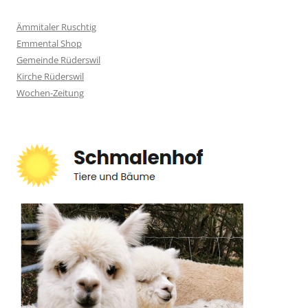
Ämmitaler Ruschtig
Emmental Shop
Gemeinde Rüderswil
Kirche Rüderswil
Wochen-Zeitung