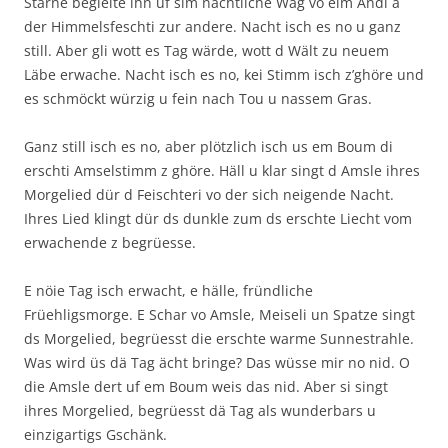
Stärne begleite ihn uf sim nächtliche Wäg vo eim Ändi a
der Himmelsfeschti zur andere. Nacht isch es no u ganz
still. Aber gli wott es Tag wärde, wott d Wält zu neuem
Läbe erwache. Nacht isch es no, kei Stimm isch z’ghöre und
es schmöckt würzig u fein nach Tou u nassem Gras.
Ganz still isch es no, aber plötzlich isch us em Boum di
erschti Amselstimm z ghöre. Häll u klar singt d Amsle ihres
Morgelied dür d Feischteri vo der sich neigende Nacht.
Ihres Lied klingt dür ds dunkle zum ds erschte Liecht vom
erwachende z begrüesse.
E nöie Tag isch erwacht, e hälle, fründliche
Früehligsmorge. E Schar vo Amsle, Meiseli un Spatze singt
ds Morgelied, begrüesst die erschte warme Sunnestrahle.
Was wird üs dä Tag ächt bringe? Das wüsse mir no nid. O
die Amsle dert uf em Boum weis das nid. Aber si singt
ihres Morgelied, begrüesst dä Tag als wunderbars u
einzigartigs Gschänk.