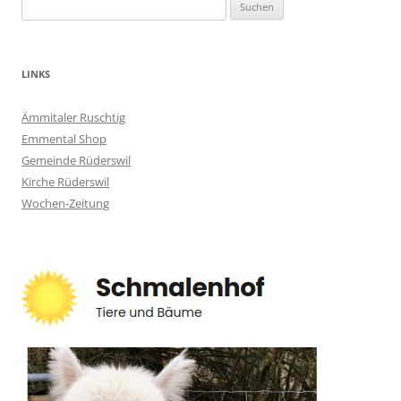
Suchen
nach:
LINKS
Ämmitaler Ruschtig
Emmental Shop
Gemeinde Rüderswil
Kirche Rüderswil
Wochen-Zeitung