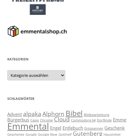
KATEGORIEN
Kategorien
SCHLAGWÖRTER
Bibel
alpaka
Alphorn
Advent
Bildbearbeitung
Cloud
Bürgerbus
Emme
Casio
Chrome
Commodore 64
Dorflinde
Emmental
Engel
Entlebuch
Geschenk
Entspannen
Gutenberg
Geschenke
Google
Google Now
Gotthelf
Hausmittel