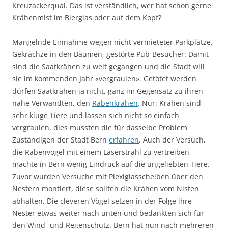
Kreuzackerquai. Das ist verständlich, wer hat schon gerne
Krähenmist im Bierglas oder auf dem Kopf?
Mangelnde Einnahme wegen nicht vermieteter Parkplätze,
Gekrächze in den Bäumen, gestörte Pub-Besucher: Damit
sind die Saatkrähen zu weit gegangen und die Stadt will
sie im kommenden Jahr «vergraulen». Getötet werden
dürfen Saatkrähen ja nicht, ganz im Gegensatz zu ihren
nahe Verwandten, den
Rabenkrähen
. Nur: Krähen sind
sehr kluge Tiere und lassen sich nicht so einfach
vergraulen, dies mussten die für dasselbe Problem
Zuständigen der Stadt Bern
erfahren
. Auch der Versuch,
die Rabenvögel mit einem Laserstrahl zu vertreiben,
machte in Bern wenig Eindruck auf die ungeliebten Tiere.
Zuvor wurden Versuche mit Plexiglasscheiben über den
Nestern montiert, diese sollten die Krähen vom Nisten
abhalten. Die cleveren Vögel setzen in der Folge ihre
Nester etwas weiter nach unten und bedankten sich für
den Wind- und Regenschutz. Bern hat nun nach mehreren