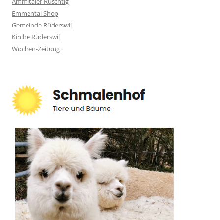
Ämmitaler Ruschtig
Emmental Shop
Gemeinde Rüderswil
Kirche Rüderswil
Wochen-Zeitung