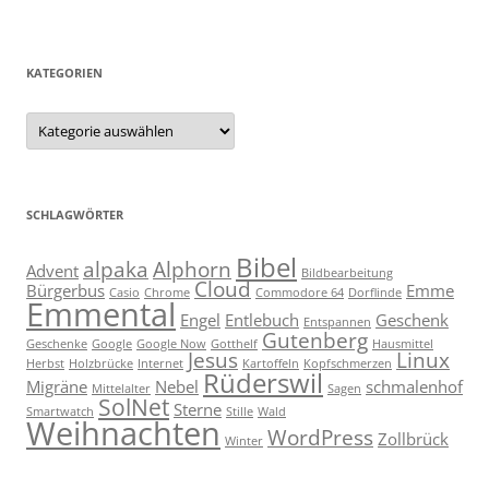
KATEGORIEN
Kategorien
SCHLAGWÖRTER
Bibel
alpaka
Alphorn
Advent
Bildbearbeitung
Cloud
Bürgerbus
Emme
Casio
Chrome
Commodore 64
Dorflinde
Emmental
Engel
Entlebuch
Geschenk
Entspannen
Gutenberg
Geschenke
Google
Google Now
Gotthelf
Hausmittel
Jesus
Linux
Herbst
Holzbrücke
Internet
Kartoffeln
Kopfschmerzen
Rüderswil
Migräne
Nebel
schmalenhof
Mittelalter
Sagen
SolNet
Sterne
Smartwatch
Stille
Wald
Weihnachten
WordPress
Zollbrück
Winter