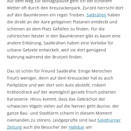
Auf dem Weg zur Mittagspause geht ich bei schönem
Wetter oft durch den Kreuzackerpark. Zurzeit herrscht dort
auf den Baumkronen ein reges Treiben.
Satkrähen
haben
die direkt an der Aare gelegenen Platanen entdeckt und
scheinen an dem Platz Gefallen zu finden. Für die
zahlreichen Nester in den Baumkronen gibt es kaum eine
andere Erklärung, Saatkrähen haben eine Vorliebe für
urbane Gebiete entwickelt, weil sie dort genügend
Nahrung während der Brutzeit finden.
Das ist schön für Freund Saatkrähe. Einige Menschen
freut’s weniger, denn auf dem Kreuzacker hat es auch
Parkplätze und wer dort sein Auto abstellt, riskiert
Krähendreck auf der womöglich gerade frisch polierten
Karosserie. Hinzu kommt, dass das Gekrächze der
schwarzen Vögeln vielen auf die Nerven geht (kurios: der
ganze Bau- und Stadtlärm scheint in diesem Moment
niemanden zu stören). Leidgeprüfte sind laut
Solothurner
Zeitung
auch die Besucher der
Hafebar
am